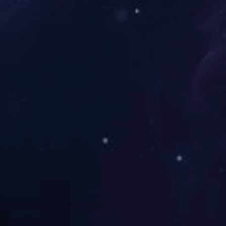
相对湿度
安装方
安装高度
保存温度
产品尺寸 
产品重量
产品功能：
运动检测功
微动检测功
环境状态评
预警设计功