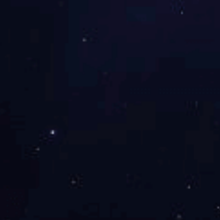
关键字：毫米
上一篇：
睡眠
下一篇：
没
相关内容
/
人体跌倒报警器
4G康养老人智
首页
关于我们
产品中心