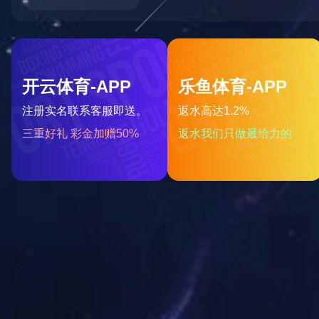
独居老人监护
跌倒监测防走失
华体app登录入口-华体
huati(中国)
华体app登录入口-华体huati(中国)
全国免费服务热线：400-6288-007
公司电话：0755-2788 9940
企业邮箱：info@yl007.com
公司地址：深圳市宝安区宝石西路108
产品简介：
号二号楼6楼
手机 ：186 8875 7638 熊总监
人体存在/人
实现雷达扫描