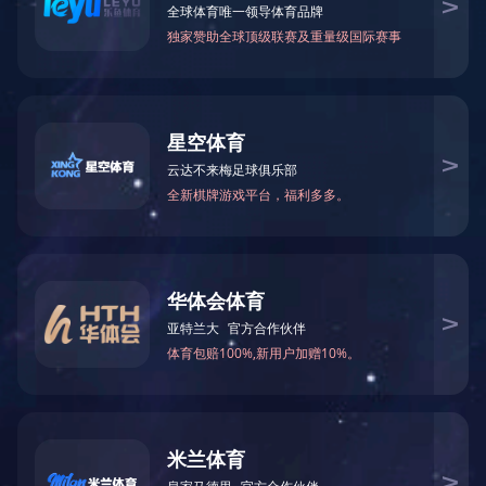
商铺专用经济型工程联网报警系统 YL-007L3G
一键联网报警系统 报警主机 YL-007L3GY
十户百户多户联防报警系统110联网报警 GSM拨号
联系电话：400-6288-007
销售热线：186 8875 7638 熊总监
公司邮箱：info@yl007.com
公司地址：深圳市宝安区石岩街道建兴路海谷科技大厦T4栋7楼
Copyright© 1998-2025 华体app登录入口-华体huati(中国)
备案号：