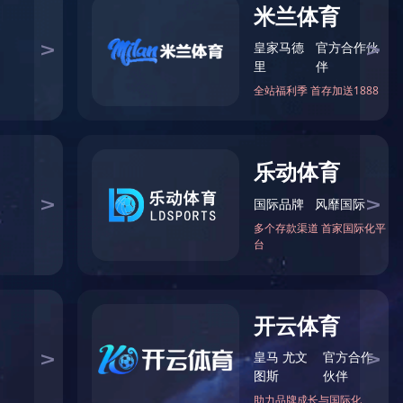
您的位置：
服务支持
»
售后服务