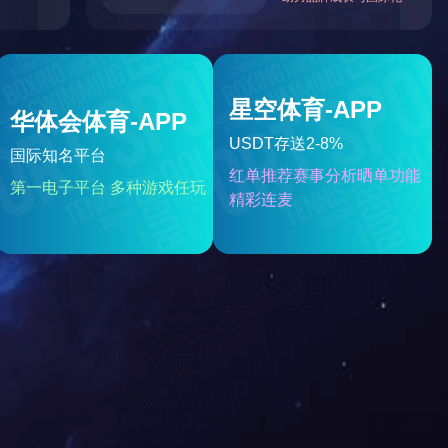
在
线
客
服