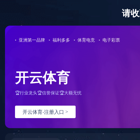
欢迎光临驰通达官网！
首页
关于我们
产品中心
华体app登录入口-华体huati(中国)