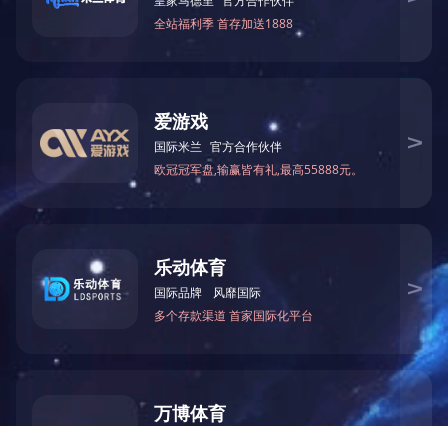
上一篇：
自动拨号防盗报警控制器检测报告
下一篇：
被动红外探测器检测报告
联系电话：400-6288-007
销售热线：186 8875 7638 熊总监
公司邮箱：info@yl007.com
公司地址：深圳市宝安区宝石西路108号二号楼6楼
Copyright© 1998-2023 华体app登录入口-华体huati(中国)
备案号：
网站首页
产品中心
新闻中心
电话咨询