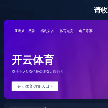
欢迎光临驰通达官网！
首页
关于我们
产品中心
华体app登录入口-华体huati(中国)