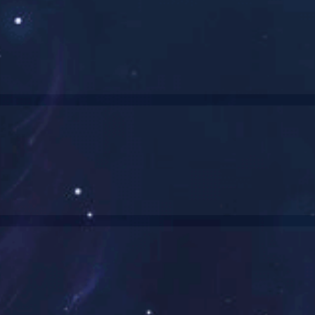
报警
NB-Io
住人HW-N