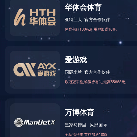
NB-IoT
消防报警
NB-IoT报警
4G（Cat.1）报警