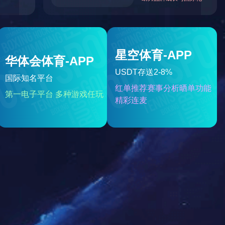
T红外入侵探测器，具有入侵监测以及看护监测（无人报警）两
备NB-IoT 通信能力，直接与服务器通信，支持短信、电话、
台中心等报警推送；
种需要入侵报警或做无人检测的场景，如养老院、办公室、店
电话咨询
源抑制比高，抗射频干扰强、低功耗等特点；配合微处理器实现
T 通信能力，直接与服务器通信，支持短信、电话、微信公众