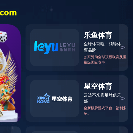
|
|
|
网站地图
|
全国咨询热线：
400-6288-007
采购需求