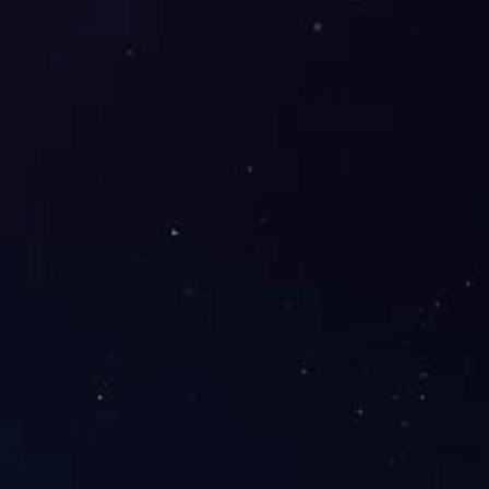
的高度认可。深圳驰通达自成立以来，始终专注于安全
便携的安全解决方案，已在智慧消防，智慧养老，智
新、产品质量、市场服务等方面均取得了显著成绩。
也是对未来发展的鞭策。未来，深圳驰通达将秉承“专
的满意度，为客户提供更加优质的产品和服务，为安全