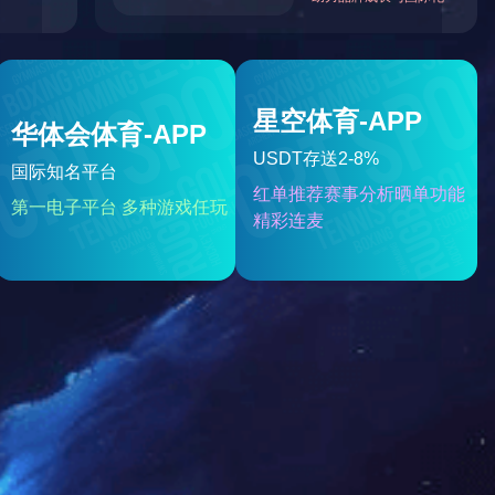
中国) （如下简称“深圳驰通达”）凭借其在安全报警技术领
在
线
客