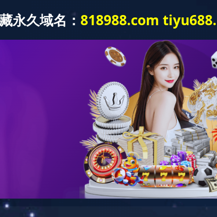
在安全报警技术领域
成为全球声誉卓著的品牌
ODM/OEM
新闻资讯
服务支持