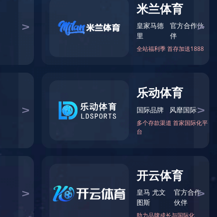
您的位置：
产品中心
»
消防报警
»
NB-IoT报警
智能门磁探测器 防盗门磁传感器 MC-N03
T智能门磁是安全报警的一种装置,由无线发射器和永磁体两部分