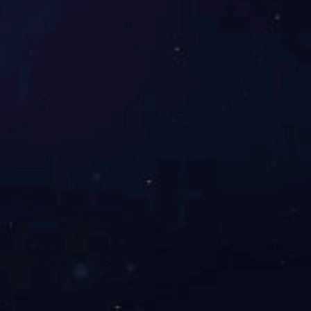
磁,NB-IoT门磁,智能门磁,门磁传感器,NB门磁探测器
-IoT阻门器酒店宾馆家用卡门顶门阻报警器 MZ-N01
-IoT一氧化碳报警器家用煤气泄漏探测器JM-CO-08N
 CONTENT
线紧急按钮SOS-N02手动报警呼叫器
NB-IoT智能网关老人紧急情况SOS求救
气报警器 厨房家用可燃气体泄漏探测器JT-QG-08N
NB-IoT烟雾报警器
能人体跌倒探/检测报警器RT-N01
NB-IoT无线一键报警SOS求助紧急呼叫按
ODM/OEM
新闻资讯
服务支持
采购需求