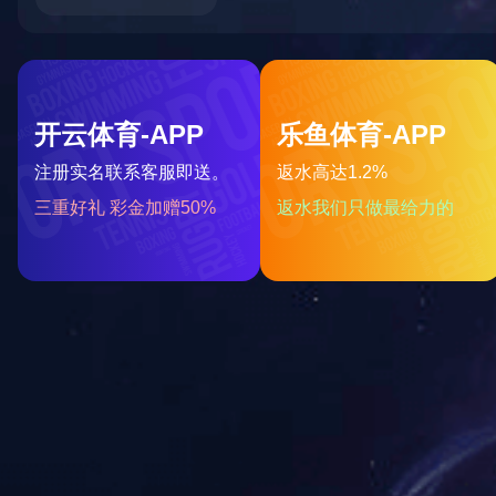
火灾报警
环境报警
华体app登录入口-华体
huati(中国)
华体app登录入口-华体huati(中国)
全国免费服务热线：400-6288-007
公司电话：0755-2788 9940
企业邮箱：info@yl007.com
公司地址：深圳市宝安区宝石西路108
产品简介：
号二号楼6楼
手机 ：186 8875 7638 熊总监
门磁是安全报
能够第一时间
者WiFi的依